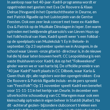
In aanloop naar het 40-jaar-Kadril-programma wordt er
opgetreden met gasten: met Eva De Roovere & Klaas
Delrue (Yevgueni) in het Openluchttheater in Deurne, en
met Patrick Riguelle op het Luisterplein van de Gentse
Feesten. Ook een zeer leuk concert met twee ex-Kadrillen
Eva & Patrick op de Muzikale Dinsdagen in Ieper. Een warm
optreden met beklijvende gitaarsolo's van Lieven Huys op
het folkfestival van Ham, Kadril speelt weer 's een folkbal -
op de speelplaats van Muziekclub 't Ey in Belsele- in
september. Op 23 september spelen we in Anzegem, in de
school waar Lieven -onze gitarist- directeur is, in de nieuwe
hal die hij daar laten bouwen heeft. CC Leopoldsburg is een
vaste thuishaven voor Kadril, dus op het "Folkweekend"
ginder waren we er van harte bij. De officiële première van
"40 jaar Kadril" heeft plaats in CC Dilbeek, waar Karla &
Gwen thuis zijn; alle registers worden opengetrokken -Eva
De Roovere & Patrick Riguelle incluis- en de pers spreekt
van "Feestfolk"! Op 11 november speelt Kadril een benefiet
voor 11-11-11 in het kerkje van Deurle. In december een
uitverkochte schouwburg van CC Waregem maar ook een
kleinschalig optreden in eigen beheer in Stat68 (Aalter). Na
dit -achteraf gezien- bijzondere clubconcert trekken een