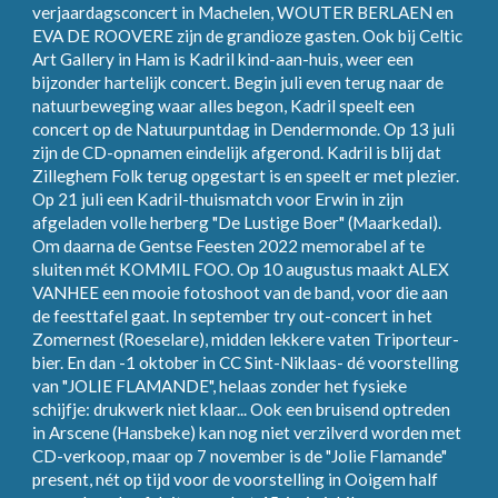
verjaardagsconcert in Machelen, WOUTER BERLAEN en
EVA DE ROOVERE zijn de grandioze gasten. Ook bij Celtic
Art Gallery in Ham is Kadril kind-aan-huis, weer een
bijzonder hartelijk concert. Begin juli even terug naar de
natuurbeweging waar alles begon, Kadril speelt een
concert op de Natuurpuntdag in Dendermonde. Op 13 juli
zijn de CD-opnamen eindelijk afgerond. Kadril is blij dat
Zilleghem Folk terug opgestart is en speelt er met plezier.
Op 21 juli een Kadril-thuismatch voor Erwin in zijn
afgeladen volle herberg "De Lustige Boer" (Maarkedal).
Om daarna de Gentse Feesten 2022 memorabel af te
sluiten mét KOMMIL FOO. Op 10 augustus maakt ALEX
VANHEE een mooie fotoshoot van de band, voor die aan
de feesttafel gaat. In september try out-concert in het
Zomernest (Roeselare), midden lekkere vaten Triporteur-
bier. En dan -1 oktober in CC Sint-Niklaas- dé voorstelling
van "JOLIE FLAMANDE", helaas zonder het fysieke
schijfje: drukwerk niet klaar... Ook een bruisend optreden
in Arscene (Hansbeke) kan nog niet verzilverd worden met
CD-verkoop, maar op 7 november is de "Jolie Flamande"
present, nét op tijd voor de voorstelling in Ooigem half