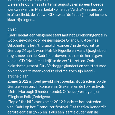
De eerste opnames starten in augustus en na een tweede
werkweekend in Maarkedal komen de "Archaï"-sessies op
kruissnelheid; de nieuwe CD -twaalfde in de rij- moet immers
klaar zijn tegen...
2012
Kadril neemt een vliegende start met het Driekoningenbal in
Gooik, gevolgd door de gesmaakte Grand Cru-toernee.
Uitschieter is het “thuismatch-concert” in de Vooruit te
Gent op 24 april, waar Patrick Riguelle en Hans Quaghebeur
nog ’s mee aan de Kadril-kar duwen, o.a. om de heruitgave
van de CD “Nooit met krijt” in de verf te zetten. Ook
elektrische gitarist Dirk Verhegge glundert en schittert mee
op dit concert, maar kondigt eind mei toch zijn Kadril-
afscheid aan.
Zomer 2012 is goed gevuld, met openluchtoptredens op de
Gentse Feesten, in Ronse en in Stekene, en de folkfestivals
Meire Morough (Dendermonde), Olfoest (Eernegem) en
Zilleghem Folk (Zedelgem).
“Top of the bill” voor zomer 2012 is echter het optreden
van Kadril op het Dranouter festival. Dat festival kende zijn
éérste editie in 1975 en is dus een jaartje ouder dan de