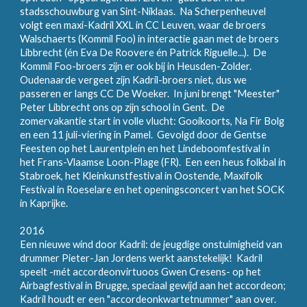
stadsschouwburg van Sint-Niklaas. Na Scherpenheuvel
volgt een maxi-Kadril XXL in CC Leuven, waar de broers
Walschaerts (Kommil Foo) in interactie gaan met de broers
Libbrecht (én Eva De Roovere én Patrick Riguelle...). De
Kommil Foo-broers zijn er ook bij in Heusden-Zolder.
Oudenaarde vergeet zijn Kadril-broers niet, dus we
passeren er langs CC De Woeker. In juni brengt "Meester"
Peter Libbrecht ons op zijn school in Gent. De
zomervakantie start in volle vlucht: Gooikoorts, Na Fir Bolg
en een 11 juli-viering in Pamel. Gevolgd door de Gentse
Feesten op het Laurentplein en het Lindeboomfestival in
het Frans-Vlaamse Loon-Plage (FR). Een een heus folkbal in
Stabroek, het Kleinkunstfestival in Oostende, Maxifolk
Festival in Roeselare en het openingsconcert van het SOCK
in Kaprijke.
2016
Een nieuwe wind door Kadril: de jeugdige onstuimigheid van
drummer Pieter-Jan Jordens werkt aanstekelijk! Kadril
speelt -mét accordeonvirtuoos Gwen Cresens- op het
Airbagfestival in Brugge, speciaal gewijd aan het accordeon;
Kadril houdt er een "accordeonkwartetnummer" aan over.