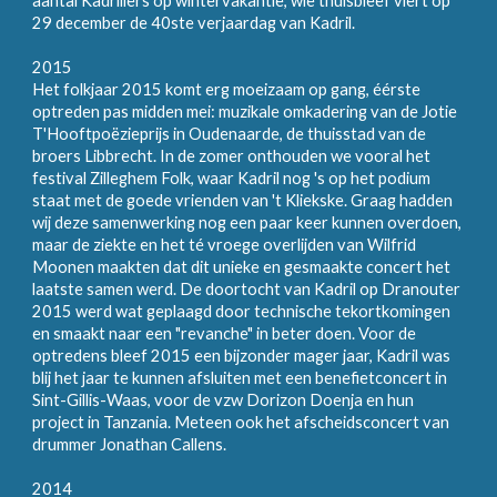
aantal Kadrillers op wintervakantie, wie thuisbleef viert op
29 december de 40ste verjaardag van Kadril.
2015
Het folkjaar 2015 komt erg moeizaam op gang, éérste
optreden pas midden mei: muzikale omkadering van de Jotie
T'Hooftpoëzieprijs in Oudenaarde, de thuisstad van de
broers Libbrecht. In de zomer onthouden we vooral het
festival Zilleghem Folk, waar Kadril nog 's op het podium
staat met de goede vrienden van 't Kliekske. Graag hadden
wij deze samenwerking nog een paar keer kunnen overdoen,
maar de ziekte en het té vroege overlijden van Wilfrid
Moonen maakten dat dit unieke en gesmaakte concert het
laatste samen werd. De doortocht van Kadril op Dranouter
2015 werd wat geplaagd door technische tekortkomingen
en smaakt naar een "revanche" in beter doen. Voor de
optredens bleef 2015 een bijzonder mager jaar, Kadril was
blij het jaar te kunnen afsluiten met een benefietconcert in
Sint-Gillis-Waas, voor de vzw Dorizon Doenja en hun
project in Tanzania. Meteen ook het afscheidsconcert van
drummer Jonathan Callens.
2014