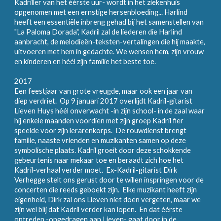
Kadriller van het éérste uur- wordt in het ziekenhuis
opgenomen met een ernstige hersenbloeding... Harlind
heeft een essentiële inbreng gehad bij het samenstellen van
"La Paloma Dorada", Kadril zal de liederen die Harlind
aanbracht, de melodieën-teksten-vertalingen die hij maakte,
uitvoeren met hem in gedachte. We wensen hem, zijn vrouw
en kinderen en héél zijn familie het beste toe.
2017
Een feestjaar van grote vreugde, maar ook een jaar van
diep verdriet. Op 9 januari 2017 overlijdt Kadril-gitarist
Lieven Huys héél onverwacht -in zijn school- in de zaal waar
hij enkele maanden voordien met zijn groep Kadril fier
speelde voor zijn lerarenkorps. De rouwdienst brengt
familie, naaste vrienden en muzikanten samen op deze
symbolische plaats. Kadril groeit door deze schokkende
gebeurtenis naar mekaar toe en beraadt zich hoe het
Kadril-verhaal verder moet. Ex-Kadril-gitarist Dirk
Verhegge stelt ons gerust door te willen inspringen voor de
concerten die reeds geboekt zijn. Elke muzikant heeft zijn
eigenheid, Dirk zal ons Lieven niet doen vergeten, maar we
zijn wel blij dat Kadril verder kan lopen. En dat éérste
optreden -opgedragen aan Lieven- gaat door in de