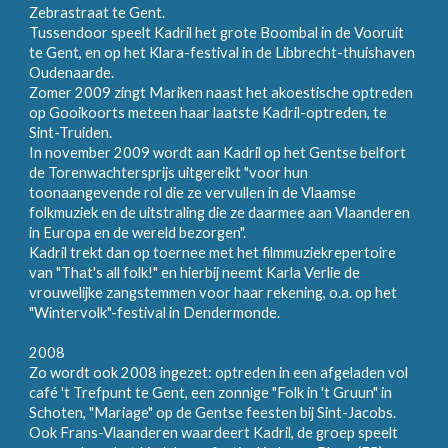
Zebrastraat te Gent.
Tussendoor speelt Kadril het grote Boombal in de Vooruit
te Gent, en op het Klara-festival in de Libbrecht-thuishaven
Oudenaarde.
Zomer 2009 zingt Mariken naast het akoestische optreden
op Gooikoorts meteen haar laatste Kadril-optreden, te
Sint-Truiden.
In november 2009 wordt aan Kadril op het Gentse belfort
de Torenwachtersprijs uitgereikt "voor hun
toonaangevende rol die ze vervullen in de Vlaamse
folkmuziek en de uitstraling die ze daarmee aan Vlaanderen
in Europa en de wereld bezorgen".
Kadril trekt dan op toernee met het filmmuziekrepertoire
van "That's all folk!" en hierbij neemt Karla Verlie de
vrouwelijke zangstemmen voor haar rekening, o.a. op het
"Wintervolk"-festival in Dendermonde.
2008
Zo wordt ook 2008 ingezet: optreden in een afgeladen vol
café 't Trefpunt te Gent, een zonnige "Folk in 't Gruun" in
Schoten, "Mariage" op de Gentse feesten bij Sint-Jacobs.
Ook Frans-Vlaanderen waardeert Kadril, de groep speelt