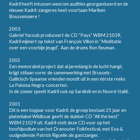
Kadril heeft intussen weerom audities georganiseerd en de
nieuwe Kadril-zangeres heet voortaan Mariken
Boussemaere !
2003
Gabriel Yacoub produceert de CD “Pays” WBM 21039,
Kadril mijmert op tekst van François Villon in “Meditatie
over een voorbije jeugd”. Aan de drums Ron Reuman.
2002
Een memorabel project dat al jarenlang in de lucht hangt,
krijgt stilaan vorm: de samenwerking met Brussels-
Gallicisch-Spaanse vrienden mondt uit in een éérste reeks
La Paloma Negra-concerten.
In de zomer speelt Kadril ook op Sardinië en in Noord-Italië.
2001
Dit is een topjaar voor Kadril: de groep bestaat 25 jaar en
platenlabel Wildboar geeft de dubbel-CD “All the best”
WBM 21029 uit. Kadril stelt deze CD voor op het
hoofdpodium van het Dranouter Folkfestival, met Eva &
oudgediende Patrick Riguelle als gastzanger.