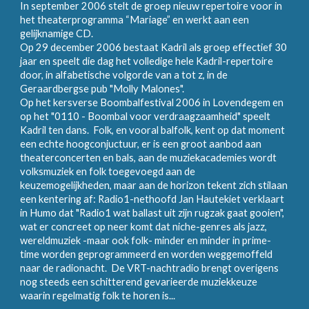
In september 2006 stelt de groep nieuw repertoire voor in
het theaterprogramma “Mariage” en werkt aan een
gelijknamige CD.
Op 29 december 2006 bestaat Kadril als groep effectief 30
jaar en speelt die dag het volledige hele Kadril-repertoire
door, in alfabetische volgorde van a tot z, in de
Geraardbergse pub "Molly Malones".
Op het kersverse Boombalfestival 2006 in Lovendegem en
op het "0110 - Boombal voor verdraagzaamheid" speelt
Kadril ten dans. Folk, en vooral balfolk, kent op dat moment
een echte hoogconjuctuur, er is een groot aanbod aan
theaterconcerten en bals, aan de muziekacademies wordt
volksmuziek en folk toegevoegd aan de
keuzemogelijkheden, maar aan de horizon tekent zich stilaan
een kentering af: Radio1-nethoofd Jan Hautekiet verklaart
in Humo dat "Radio1 wat ballast uit zijn rugzak gaat gooien",
wat er concreet op neer komt dat niche-genres als jazz,
wereldmuziek -maar ook folk- minder en minder in prime-
time worden geprogrammeerd en worden weggemoffeld
naar de radionacht. De VRT-nachtradio brengt overigens
nog steeds een schitterend gevarieerde muziekkeuze
waarin regelmatig folk te horen is...