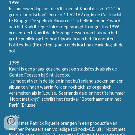
1996
In samenwerking met de VRT neemt Kadril de live-CD “De
groote boodschap” Dureco 11 62162 op, in de Cactusclub
te Brugge. De spektakelbourrée “La belle inconnue” wordt
aan het Kadril-repertoire toegevoegd. In augustus 1996
presenteert Kadril de drie zangeressen van Laïs aan het
grote publiek, op het hoofdpodium van het Dranouter
Folkfestival (B); de tent gaat reeds kort na de middag uit de
bol...
1995
Kadril is een graag geziene gast op stadsfestivals als de
Gentse Feesten bij Sint-Jacobs.
“Je moet al ver in de tijd en in het buitenland zoeken om een
album te vinden waarin folk en rock zich zo organisch
versmelten als in ‘Louise’, ‘Seerlands dale’ en het titelnummer
‘Nooit met krijt’”, schrijft het festival “Boterhammen in het
Park” (Brussel)
1994
Kadril mét Patrick Riguelle brengen in een productie van
Werner Pensaert een volledige folkrock-CD uit: “Nooit met