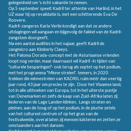
gelegenheid om 's écht vakantie te nemen.
Op 5 september speelt Kadril ter attentie van Harlind, in het
UZ waar hij op revalidatie is, met een schitterende Eva De
Roovere.
Kadril-zangeres Karla Verlie kondigt aan dat ze andere
uitdagingen wil aangaan en bijgevolg de fakkel van de Kadril-
zangstem doorgeeft.
Na een aantal audities in het najaar, geeft Kadril de
zangmicro aan Kimberly Claeys.
Het Paloma Dorada-concept met de Asturiaanse vrienden
loopt nog verder, maar daarnaast wil Kadril -in tijden van
"culturele besparingen"- ook terug als septet op het podium,
met het programma "Minne strelen". Immers, in 2020
trekken die minnestrelen van KADRIL ruim méér dan veertig
jaar rond, 43 jaar om precies te zijn. Door het Vlaamse land,
tot in alle uithoeken van Europa, tot in het uiterste puntje
van Denemarken en zelfs de kaap van Zuid-Afrika laten zij
liederen van de Lage Landen klinken. Langs straten en
pleinen, aan de toog of op het podium, in de pluche zetels
van het cultureel centrum of op het gras van de
festivalweide, overal laten zij mensen luisteren en zetten ze
omstaanders aan het dansen.