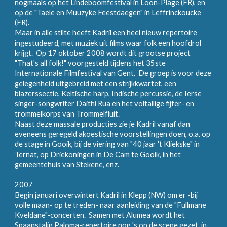
nogmaals op het Lindeboomfestival in Loon-Plage (FR), en
op de "Taele en Muuzyke Feestdaegen" in Leffrinckoucke
(FR).
Maar in alle stilte heeft Kadril een heel nieuw repertoire
ingestudeerd, met muziek uit films waar folk een hoofdrol
krijgt. Op 17 oktober 2008 wordt dit grootse project
"That's all folk!" voorgesteld tijdens het 35ste
Internationale Filmfestival van Gent. De groep is voor deze
gelegenheid uitgebreid met een strijkkwartet, een
blazerssectie, Keltische harp, Indische percussie, de Ierse
singer-songwriter Daithi Rua en het voltallige fijfer- en
trommelkorps van Trommelfluit.
Naast deze massale producties zie je Kadril vanaf dan
eveneens geregeld akoestische voorstellingen doen, o.a. op
de stage in Gooik, bij de viering van "40 jaar 't Kliekske" in
Ternat, op Driekoningen in De Cam te Gooik, in het
gemeentehuis van Stekene, enz.
2007
Begin januari overwintert Kadril in Klepp (NW) om er -bij
volle maan- op te treden- naar aanleiding van de "Fullmane
Kveldane"-concerten. Samen met Alumea wordt het
Spaanstalig Paloma-repertoire nog 's op de scene gezet, in