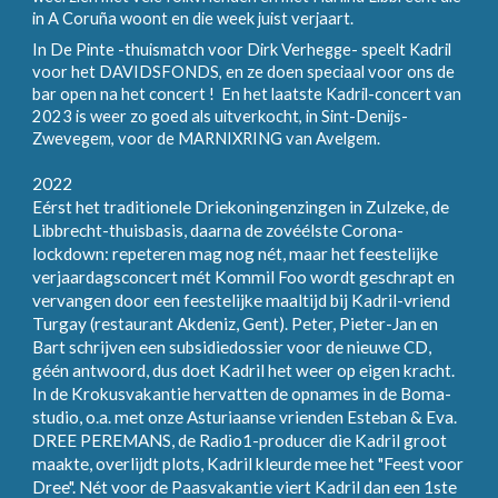
in A Coruña woont en die week juist verjaart.
In De Pinte -thuismatch voor Dirk Verhegge- speelt Kadril
voor het DAVIDSFONDS, en ze doen speciaal voor ons de
bar open na het concert ! En het laatste Kadril-concert van
2023 is weer zo goed als uitverkocht, in Sint-Denijs-
Zwevegem, voor de MARNIXRING van Avelgem.
2022
Eérst het traditionele Driekoningenzingen in Zulzeke, de
Libbrecht-thuisbasis, daarna de zovéélste Corona-
lockdown: repeteren mag nog nét, maar het feestelijke
verjaardagsconcert mét Kommil Foo wordt geschrapt en
vervangen door een feestelijke maaltijd bij Kadril-vriend
Turgay (restaurant Akdeniz, Gent). Peter, Pieter-Jan en
Bart schrijven een subsidiedossier voor de nieuwe CD,
géén antwoord, dus doet Kadril het weer op eigen kracht.
In de Krokusvakantie hervatten de opnames in de Boma-
studio, o.a. met onze Asturiaanse vrienden Esteban & Eva.
DREE PEREMANS, de Radio1-producer die Kadril groot
maakte, overlijdt plots, Kadril kleurde mee het "Feest voor
Dree". Nét voor de Paasvakantie viert Kadril dan een 1ste