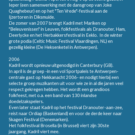
Ieper (een samenwerking met de dansgroep van Joke
Quaghebeur) en op het "Ten Vrede"-festival aan de
Ijzertoren in Diksmuide.
De zomer van 2007 brengt Kadril met Mariken op
"Beleuvenissen" in Leuven, folkfestivals als Dranouter, Ham,
Deerlycke en het Herbakkersfestival in Eeklo. In de winter
grote podia (Celtic Music Festival Vlaardingen, NL) en
gezellig kleine (De Heksenketel in Antwerpen).
2006
Kadril wordt opnieuw uitgenodigd in Canterbury (GB).
In april is de groep -in een vol Sportpaleis te Antwerpen-
centrale gast op Nekkanacht 2006- en nodigt hierbij een
selecte groep muzikanten uit voor wie ze in al die jaren veel
respect gekregen hebben. Het wordt een grandioos
folkfeest, met o.a. een band van 130 inlandse
doedelzakspelers.
Even later staat Kadril op het festival Dranouter-aan-zee,
reist naar Ordiap (Baskenland) en voor de derde keer naar
Skagen Festival (Denemarken).
Het folkfestival Brosella (in Brussel) viert zijn 30ste
jaargang, Kadril viert mee.