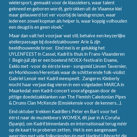
wielersport, gemaakt voor de klassiekers, waar talent
gekneed en geboren wordt, getrokken uit de Vlaamse klei
maar gelauwerd tot ver voorbij de landsgrenzen, waar
iedereen zowel kopman als helper is, waar koppig volhouden
een deugd is en geen vloek.“
Maar dan valt het voorjaar wat stil, behalve een keyzerlijke
atelierpassage bij doedelzakbouwer Arie & zijn
beeldhouwende broer. Eind mei is er gelukkig het
UYLENFEEST in Cassel, Kadril is thuis in Frans-Vlaanderen
! Begin juli zijn er een boeiend NOX.X-festival in Ename,
Eeklo met -voor de éérste keer- songsmid Lieven Tavernier,
en Morkhoven/Herentals waar de schitterende folk-violist
Gabriel Lenoir met Kadril meespeelt. Zangeres Kimberly
mocht haar verjaardag vieren in een volgeladen MARCA in
Maarkedal: een Kadril-concert voorafgegaan door de
pittige doedelzakklanken van The Flemish Caledonian Pipes
& Drums Clan McKenzie (Emsiekensie voor de kenners…).
Eind oktober trekken Kadrillers Peter en Bart voor het
éérst naar de muziekbeurs WOMEX, dit jaar in A Coruña
(Spanje), om Kadril binnenlands en internationaal terug méér
op de kaart te proberen zetten. Het is een aangenaam
weerzien met vele folkvrienden én met Harlind Libbrecht die