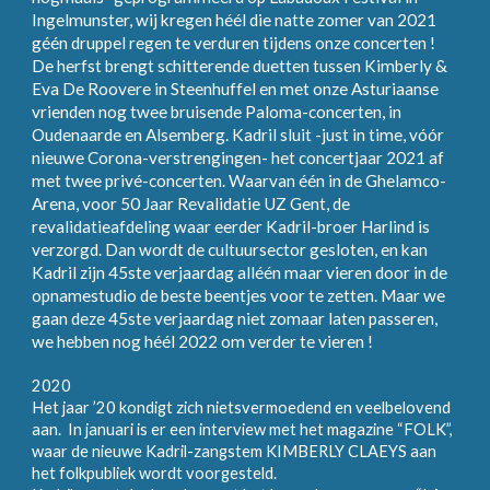
Ingelmunster, wij kregen héél die natte zomer van 2021
géén druppel regen te verduren tijdens onze concerten !
De herfst brengt schitterende duetten tussen Kimberly &
Eva De Roovere in Steenhuffel en met onze Asturiaanse
vrienden nog twee bruisende Paloma-concerten, in
Oudenaarde en Alsemberg. Kadril sluit -just in time, vóór
nieuwe Corona-verstrengingen- het concertjaar 2021 af
met twee privé-concerten. Waarvan één in de Ghelamco-
Arena, voor 50 Jaar Revalidatie UZ Gent, de
revalidatieafdeling waar eerder Kadril-broer Harlind is
verzorgd. Dan wordt de cultuursector gesloten, en kan
Kadril zijn 45ste verjaardag alléén maar vieren door in de
opnamestudio de beste beentjes voor te zetten. Maar we
gaan deze 45ste verjaardag niet zomaar laten passeren,
we hebben nog héél 2022 om verder te vieren !
2020
Het jaar ’20 kondigt zich nietsvermoedend en veelbelovend
aan. In januari is er een interview met het magazine “FOLK”,
waar de nieuwe Kadril-zangstem KIMBERLY CLAEYS aan
het folkpubliek wordt voorgesteld.