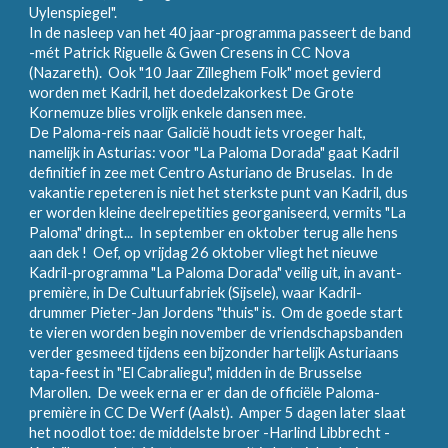
Uylenspiegel".
In de nasleep van het 40 jaar-programma passeert de band
-mét Patrick Riguelle & Gwen Cresens in CC Nova
(Nazareth). Ook "10 Jaar Zilleghem Folk" moet gevierd
worden met Kadril, het doedelzakorkest De Grote
Kornemuze blies vrolijk enkele dansen mee.
De Paloma-reis naar Galicië houdt iets vroeger halt,
namelijk in Asturias: voor "La Paloma Dorada" gaat Kadril
definitief in zee met Centro Asturiano de Bruselas. In de
vakantie repeteren is niet het sterkste punt van Kadril, dus
er worden kleine deelrepetities georganiseerd, vermits "La
Paloma" dringt... In september en oktober terug alle hens
aan dek ! Oef, op vrijdag 26 oktober vliegt het nieuwe
Kadril-programma "La Paloma Dorada" veilig uit, in avant-
première, in De Cultuurfabriek (Sijsele), waar Kadril-
drummer Pieter-Jan Jordens "thuis" is. Om de goede start
te vieren worden begin november de vriendschapsbanden
verder gesmeed tijdens een bijzonder hartelijk Asturiaans
tapa-feest in "El Cabraliegu", midden in de Brusselse
Marollen. De week erna er er dan de officiële Paloma-
première in CC De Werf (Aalst). Amper 5 dagen later slaat
het noodlot toe: de middelste broer -Harlind Libbrecht -