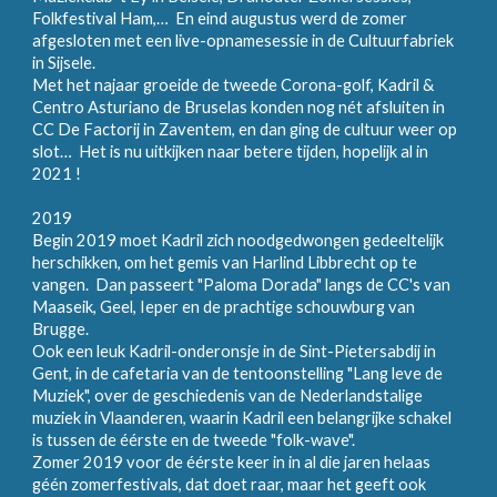
Folkfestival Ham,… En eind augustus werd de zomer
afgesloten met een live-opnamesessie in de Cultuurfabriek
in Sijsele.
Met het najaar groeide de tweede Corona-golf, Kadril &
Centro Asturiano de Bruselas konden nog nét afsluiten in
CC De Factorij in Zaventem, en dan ging de cultuur weer op
slot… Het is nu uitkijken naar betere tijden, hopelijk al in
2021 !
2019
Begin 2019 moet Kadril zich noodgedwongen gedeeltelijk
herschikken, om het gemis van Harlind Libbrecht op te
vangen. Dan passeert "Paloma Dorada" langs de CC's van
Maaseik, Geel, Ieper en de prachtige schouwburg van
Brugge.
Ook een leuk Kadril-onderonsje in de Sint-Pietersabdij in
Gent, in de cafetaria van de tentoonstelling "Lang leve de
Muziek", over de geschiedenis van de Nederlandstalige
muziek in Vlaanderen, waarin Kadril een belangrijke schakel
is tussen de éérste en de tweede "folk-wave".
Zomer 2019 voor de éérste keer in in al die jaren helaas
géén zomerfestivals, dat doet raar, maar het geeft ook