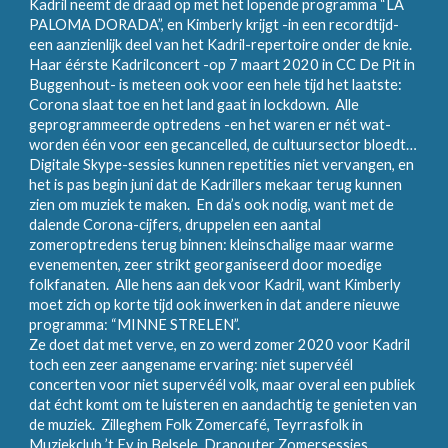
Kadril neemt de draad op met het lopende programma “LA
PALOMA DORADA”, en Kimberly krijgt -in een recordtijd-
een aanzienlijk deel van het Kadril-repertoire onder de knie.
Haar éérste Kadrilconcert -op 7 maart 2020 in CC De Pit in
Buggenhout- is meteen ook voor een hele tijd het laatste:
Corona slaat toe en het land gaat in lockdown. Alle
geprogrammeerde optredens -en het waren er nét wat-
worden één voor een gecancelled, de cultuursector bloedt…
Digitale Skype-sessies kunnen repetities niet vervangen, en
het is pas begin juni dat de Kadrillers mekaar terug kunnen
zien om muziek te maken. En da’s ook nodig, want met de
dalende Corona-cijfers, druppelen een aantal
zomeroptredens terug binnen: kleinschalige maar warme
evenementen, zeer strikt georganiseerd door moedige
folkfanaten. Alle hens aan dek voor Kadril, want Kimberly
moet zich op korte tijd ook inwerken in dat andere nieuwe
programma: “MINNE STRELEN”.
Ze doet dat met verve, en zo werd zomer 2020 voor Kadril
toch een zeer aangename ervaring: niet supervéél
concerten voor niet supervéél volk, maar overal een publiek
dat écht komt om te luisteren en aandachtig te genieten van
de muziek. Zilleghem Folk Zomercafé, Teyrrasfolk in
Muziekclub ’t Ey in Belsele, Dranouter Zomersessies,