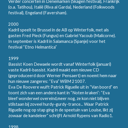
Verder concerten in Denemarken (Skagen festival), Frankrijk
(o.a. Tatihou), Italië (Riva al Garda), Nederland (Folkwoods
festival), Engeland (Faversham).
2000
Kadril speelt te Brussel in de AB op Winterfolk, met als
gasten Fred Pieck (Fungus) en Gabriel Yacoub (Malicorne).
In september is Kadril in Salamanca (Spanje) voor het
festival “Etno Helmantica”
1999
Bassist Koen Dewaele wordt vanaf Winterfolk (januari)
vaste Kadril-bassist. Kadril maakt een nieuwe CD
(geproduceerd door Werner Pensaert) en noemt hem naar
hun nieuwe zangeres: “Eva” WBM 21007.
Eva De Roovere wuift Patrick Riguelle uit in “Van boord” en
toont zich van een andere kant in “Noten kraken”: “Eva
bleef wonderwel overeind,meer nog, ze kon niet blijven
stilstaan bij zoveel hurdy-gurdy-trance... Waar Patrick
Riguelle nog op stap ging in de speetuin van Louise, likt zij
zowaar de kandeleer” schrijft Arnold Rypens van Radio1.
1998