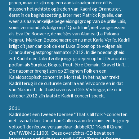
groep, maar er zijn nog een aantal raakpunten: dit is
intussen het achtste optreden van Kadril op Dranouter,
éérst in de beginbezetting, later met Patrick Riguelle, dan
weer als aanvankelijke begeleidingsgroep van de prille Laïs,
soms vermomd als balgroep “Quadrilnie”, met zangeressen
als Eva De Roovere, de meisjes van Alumea (La Paloma
Negra), Mariken Boussemaere en nu met Karla Verlie. Kadril
krijgt dit jaar dan ook de eer Luka Bloom op te volgen als
Dranouter-gastprogrammator 2012. In die hoedanigheid
zet Kadril mee talentvolle jonge groepen op het Dranouter-
podium als Surpluz, Bogus, Peut-être Demain, Gravel Unit,…
De nazomer brengt zon op Zilleghem Folk en een
Kaleidoscopisch concert in Mortsel. In het najaar trekt
Kadril terug in de culturele centra van Vilvoorde en in dat
van Nazareth, de thuishaven van Dirk Verhegge, die er in
oktober 2012 zijn laatste Kadril-concert speelt.
2011
Kadril doet een tweede toernee "That's all folk'"-concerten
met -vanaf dan- Jonathan Callens aan de drums en de groep
voltooit de nieuwe verzamelaar-dubbelCD "Kadril Grand
Cru" (WBM 21100). Deze overzichts-CD bevat een