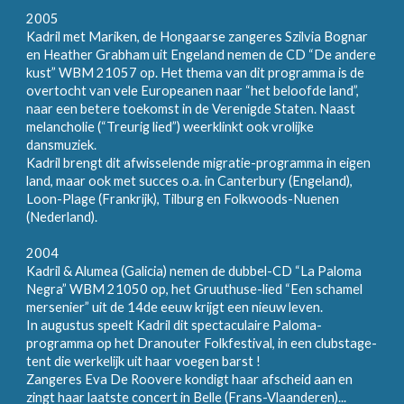
2005
Kadril met Mariken, de Hongaarse zangeres Szilvia Bognar
en Heather Grabham uit Engeland nemen de CD “De andere
kust” WBM 21057 op. Het thema van dit programma is de
overtocht van vele Europeanen naar “het beloofde land”,
naar een betere toekomst in de Verenigde Staten. Naast
melancholie (“Treurig lied”) weerklinkt ook vrolijke
dansmuziek.
Kadril brengt dit afwisselende migratie-programma in eigen
land, maar ook met succes o.a. in Canterbury (Engeland),
Loon-Plage (Frankrijk), Tilburg en Folkwoods-Nuenen
(Nederland).
2004
Kadril & Alumea (Galicia) nemen de dubbel-CD “La Paloma
Negra” WBM 21050 op, het Gruuthuse-lied “Een schamel
mersenier” uit de 14de eeuw krijgt een nieuw leven.
In augustus speelt Kadril dit spectaculaire Paloma-
programma op het Dranouter Folkfestival, in een clubstage-
tent die werkelijk uit haar voegen barst !
Zangeres Eva De Roovere kondigt haar afscheid aan en
zingt haar laatste concert in Belle (Frans-Vlaanderen)...