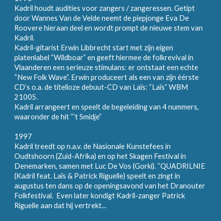
Kadril houdt audities voor zangers / zangeressen. Getipt
door Wannes Van de Velde neemt de piepjonge Eva De
Roovere hieraan deel en wordt prompt de nieuwe stem van
Kadril.
Kadril-gitarist Erwin Libbrecht start met zijn eigen
platenlabel “Wildboar” en geeft hiermee de folkrevival in
Vlaanderen een serieuze stimulans: er ontstaat een echte
“New Folk Wave”. Erwin produceert als een van zijn éérste
CD’s o.a. de titelloze debuut-CD van Laïs: “Laïs” WBM
21005.
Kadril arrangeert en speelt de begeleiding van 4 nummers,
waaronder de hit “’t Smidje”
1997
Kadril treedt op n.a.v. de Nasionale Kunstefees in
Oudtshoorn (Zuid-Afrika) en op het Skagen Festival in
Denemarken, samen met Luc De Vos (Gorki). “QUADRILNIE
(Kadril feat. Laïs & Patrick Riguelle) speelt en zingt in
augustus ten dans op de openingsavond van het Dranouter
Folkfestival. Even later kondigt Kadril-zanger Patrick
Riguelle aan dat hij vertrekt...