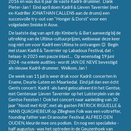
2016 en was dus 8 jaar de vaste Kadril-drummer. Dank
Pieter-Jan ! Eind april doen Kadril & Lieven Tavernier (met
ex-Kadriller JONATHAN CALLENS aan de drums) een
succesvolle try-out van “Honger & Dorst” voor een
volgeladen Smiske in Asse.
De laatste dag van april zijn Kimberly & Bart aanwezig bij de
uitreiking van de Ultima-cultuurprijzen, weliswaar deze keer
nog niet om voor Kadril een Ultima te ontvangen 😉 Begin
mei staan Kadril & Tavernier op Labadoux Festival, dat -
helaas- in 2025 een pauze inlast… Op woensdag 19 juni
2024 -na enkele audities- wordt JAN DE NEVE bevestigd
als nieuwe Kadril-drummer. Welkom, Jan !
De week van 11 juli is weer druk voor Kadril: concerten in
Ename, Deurle-Latem en Maarkedal. Eind juli dan een écht
Gents concert: Kadril -als band gelocaliseerd in het Gentse,
met Gentenaar Lieven Tavernier op het Luisterplein van de
Gentse Feesten ! Ook het concert naar aanleiding van 30
jaar “Nooit met Krijt”, met als gasten PATRICK RIGUELLE &
HANS QUAGHEBEUR op Zilleghem Folk was een voltreffer,
founding father van Dranouter Festival, ALFRED DEN
OUDEN, kleurde mee ons podium. En nog een specialleke -
half augustus- was het optreden in de Geuzenhoek van