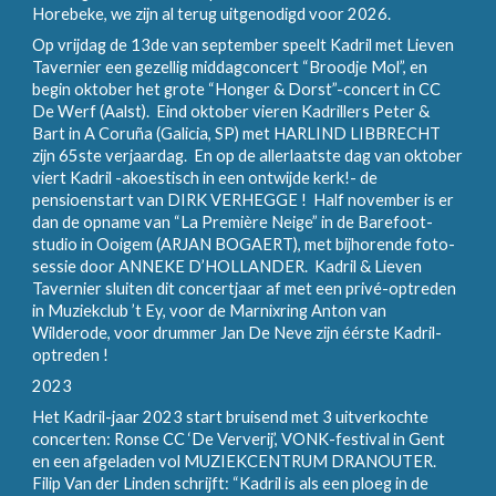
Horebeke, we zijn al terug uitgenodigd voor 2026.
Op vrijdag de 13de van september speelt Kadril met Lieven
Tavernier een gezellig middagconcert “Broodje Mol”, en
begin oktober het grote “Honger & Dorst”-concert in CC
De Werf (Aalst). Eind oktober vieren Kadrillers Peter &
Bart in A Coruña (Galicia, SP) met HARLIND LIBBRECHT
zijn 65ste verjaardag. En op de allerlaatste dag van oktober
viert Kadril -akoestisch in een ontwijde kerk!- de
pensioenstart van DIRK VERHEGGE ! Half november is er
dan de opname van “La Première Neige” in de Barefoot-
studio in Ooigem (ARJAN BOGAERT), met bijhorende foto-
sessie door ANNEKE D’HOLLANDER. Kadril & Lieven
Tavernier sluiten dit concertjaar af met een privé-optreden
in Muziekclub ’t Ey, voor de Marnixring Anton van
Wilderode, voor drummer Jan De Neve zijn éérste Kadril-
optreden !
2023
Het Kadril-jaar 2023 start bruisend met 3 uitverkochte
concerten: Ronse CC ‘De Ververij’, VONK-festival in Gent
en een afgeladen vol MUZIEKCENTRUM DRANOUTER.
Filip Van der Linden schrijft: “Kadril is als een ploeg in de