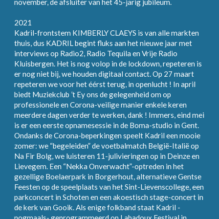
november, de afsluiter van het 45-jarig jubileum.
2021
Kadril-frontstem KIMBERLY CLAEYS is van alle markten
thuis, dus KADRIL begint fluks aan het nieuwe jaar met
interviews op Radio2, Radio Tequila en Vrije Radio
Kluisbergen. Het is nog volop in de lockdown, repeteren is
er nog niet bij, we houden digitaal contact. Op 27 maart
repeteren we voor het éérst terug, in openlucht ! In april
biedt Muziekclub ’t Ey ons de gelegenheid om op
professionele en Corona-veilige manier enkele keren
meerdere dagen verder te werken, dank ! Immers, eind mei
is er een eerste opnamesessie in de Boma-studio in Gent.
Ondanks de Corona-beperkingen speelt Kadril een mooie
zomer: we “begeleiden” de voetbalmatch België-Italië op
Na Fir Bolg, we luisteren 11-julivieringen op in Deinze en
Lievegem. Een “Nekka Onverwacht”-optreden in het
gezellige Boelaerpark in Borgerhout, alternatieve Gentse
Feesten op de speelplaats van het Sint-Lievenscollege, een
parkconcert in Schoten en een akoestisch stage-concert in
de kerk van Gooik. Als enige folkband staat Kadril -
nogmaals- geprogrammeerd op Labadoux Festival in