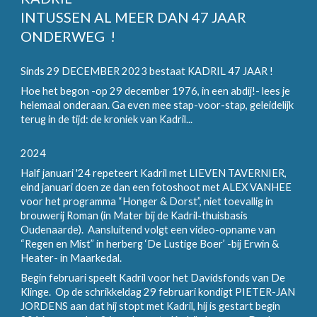
INTUSSEN AL MEER DAN 47 JAAR
ONDERWEG !
Sinds 29 DECEMBER 2023 bestaat KADRIL 47 JAAR !
Hoe het begon -op 29 december 1976, in een abdij!- lees je
helemaal onderaan. Ga even mee stap-voor-stap, geleidelijk
terug in de tijd: de kroniek van Kadril...
2024
Half januari '24 repeteert Kadril met LIEVEN TAVERNIER,
eind januari doen ze dan een fotoshoot met ALEX VANHEE
voor het programma “Honger & Dorst”, niet toevallig in
brouwerij Roman (in Mater bij de Kadril-thuisbasis
Oudenaarde). Aansluitend volgt een video-opname van
“Regen en Mist” in herberg ‘De Lustige Boer’ -bij Erwin &
Heater- in Maarkedal.
Begin februari speelt Kadril voor het Davidsfonds van De
Klinge. Op de schrikkeldag 29 februari kondigt PIETER-JAN
JORDENS aan dat hij stopt met Kadril, hij is gestart begin