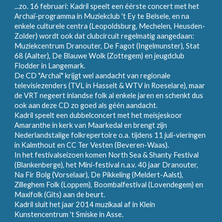
...zo. 16 februari: Kadril speelt een éérste concert met het
Archaï-programma in Muziekclub 't Ey te Belsele, en na
enkele culturele centra (Leopoldsburg, Mechelen, Heusden-
Zolder) wordt ook dat clubcircuit regelmatig aangedaan:
Muziekcentrum Dranouter, De Fagot (Ingelmunster), Stat
68 (Aalter), De Blauwe Wolk (Zottegem) en jeugdclub
Flodder in Langemark.
De CD "Archaï" krijgt wel aandacht van regionale
televisiezenders (TVL in Hasselt & WTV in Roeselare), maar
de VRT negeert inlandse folk al enkele jaren en schenkt dus
ook aan deze CD zo goed als géén aandacht.
Kadril speelt een dubbelconcert met het meisjeskoor
Amaranthe in kerk van Maarkedal en brengt zijn
Nederlandstalige folkrepertoire o.a. tijdens 11 juli-vieringen
in Kalmthout en CC Ter Vesten (Beveren-Waas).
In het festivalseizoen komen North Sea & Shanty Festival
(Blankenberge), het Mini-festival n.a.v. 40 jaar Dranouter,
Na Fir Bolg (Vorselaar), De Pikkeling (Meldert-Aalst),
Zilleghem Folk (Loppem), Boombalfestival (Lovendegem) en
Maxifolk (Gits) aan de beurt.
Kadril sluit het jaar 2014 muzikaal af in Klein
Kunstencentrum 't Smiske in Asse.