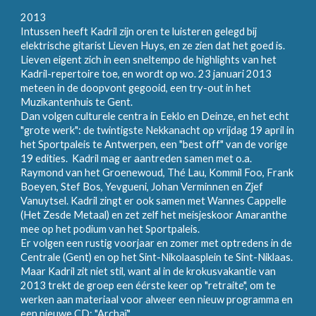
2013
Intussen heeft Kadril zijn oren te luisteren gelegd bij
elektrische gitarist Lieven Huys, en ze zien dat het goed is.
Lieven eigent zich in een sneltempo de highlights van het
Kadril-repertoire toe, en wordt op wo. 23 januari 2013
meteen in de doopvont gegooid, een try-out in het
Muzikantenhuis te Gent.
Dan volgen culturele centra in Eeklo en Deinze, en het echt
"grote werk": de twintigste Nekkanacht op vrijdag 19 april in
het Sportpaleis te Antwerpen, een "best off" van de vorige
19 edities. Kadril mag er aantreden samen met o.a.
Raymond van het Groenewoud, Thé Lau, Kommil Foo, Frank
Boeyen, Stef Bos, Yevgueni, Johan Verminnen en Zjef
Vanuytsel. Kadril zingt er ook samen met Wannes Cappelle
(Het Zesde Metaal) en zet zelf het meisjeskoor Amaranthe
mee op het podium van het Sportpaleis.
Er volgen een rustig voorjaar en zomer met optredens in de
Centrale (Gent) en op het Sint-Nikolaasplein te Sint-Niklaas.
Maar Kadril zit niet stil, want al in de krokusvakantie van
2013 trekt de groep een éérste keer op "retraite", om te
werken aan materiaal voor alweer een nieuw programma en
een nieuwe CD: "Archaï".