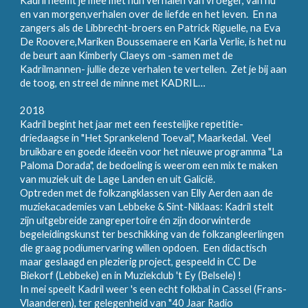
Kadril neemt je mee met hun verhalen van vroeger, van nu
en van morgen,verhalen over de liefde en het leven. En na
zangers als de Libbrecht-broers en Patrick Riguelle, na Eva
De Roovere,Mariken Boussemaere en Karla Verlie, is het nu
de beurt aan Kimberly Claeys om -samen met de
Kadrilmannen- jullie deze verhalen te vertellen. Zet je bij aan
de toog, en streel de minne met KADRIL…
2018
Kadril begint het jaar met een feestelijke repetitie-
driedaagse in "Het Sprankelend Toeval", Maarkedal. Veel
bruikbare en goede ideeën voor het nieuwe programma "La
Paloma Dorada", de bedoeling is weerom een mix te maken
van muziek uit de Lage Landen en uit Galicië.
Optreden met de folkzangklassen van Elly Aerden aan de
muziekacademies van Lebbeke & Sint-Niklaas: Kadril stelt
zijn uitgebreide zangrepertoire én zijn doorwinterde
begeleidingskunst ter beschikking van de folkzangleerlingen
die graag podiumervaring willen opdoen. Een didactisch
maar geslaagd en plezierig project, gespeeld in CC De
Biekorf (Lebbeke) en in Muziekclub 't Ey (Belsele) !
In mei speelt Kadril weer 's een echt folkbal in Cassel (Frans-
Vlaanderen), ter gelegenheid van "40 Jaar Radio