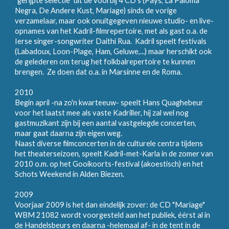
"gerijpte selectie" uit de voorbij 4 CD's (Pays, La Paloma
Negra, De Andere Kust, Mariage) sinds de vorige
verzamelaar, maar ook onuitgegeven nieuwe studio- en live-
opnames van het Kadril-filmrepertoire, met als gast o.a. de
Ierse singer-songwriter Daithi Rua. Kadril speelt festivals
(Labadoux, Loon-Plage, Ham, Geluwe,...) maar herschikt ook
de gelederen om terug het folkbalrepertoire te kunnen
brengen. Ze doen dat o.a. in Marsinne en de Roma.
2010
Begin april -na zo'n kwarteeuw- speelt Hans Quaghebeur
voor het laatst mee als vaste Kadriller, hij zal wel nog
gastmuzikant zijn bij een aantal vastgelegde concerten,
maar gaat daarna zijn eigen weg.
Naast diverse filmconcerten in de culturele centra tijdens
het theaterseizoen, speelt Kadril-met-Karla in de zomer van
2010 o.m. op het Gooikoorts-festival (akoestisch) en het
Schots Weekend in Alden Biezen.
2009
Voorjaar 2009 is het dan eindelijk zover: de CD "Mariage"
WBM 21082 wordt voorgesteld aan het publiek, éérst al in
de Handelsbeurs en daarna -helemaal af- in de tent in de